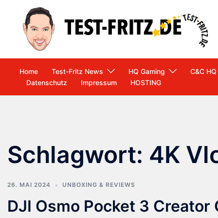
Zum
Inhalt
springen
Home
Test-Fritz News
HQ Gaming
C&C HQ
Datenschutz
Impressum
HOSTING
Schlagwort:
4K Vl
26. MAI 2024
UNBOXING & REVIEWS
DJI Osmo Pocket 3 Creator