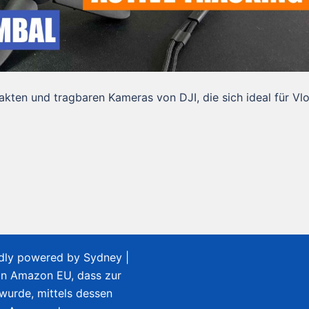
kten und tragbaren Kameras von DJI, die sich ideal für Vl
udly powered by
Sydney
|
on Amazon EU, dass zur
 wurde, mittels dessen