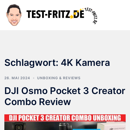
Zum
Inhalt
Suche
Men
springen
ums
Schlagwort:
4K Kamera
26. MAI 2024
UNBOXING & REVIEWS
DJI Osmo Pocket 3 Creator
Combo Review