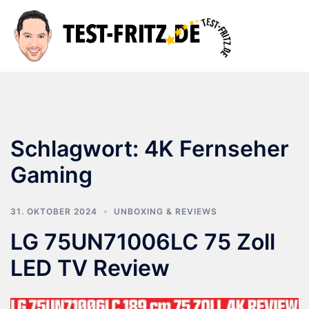
Zum
Inhalt
Suche
Men
springen
ums
Schlagwort:
4K Fernseher
Gaming
31. OKTOBER 2024
UNBOXING & REVIEWS
LG 75UN71006LC 75 Zoll
LED TV Review