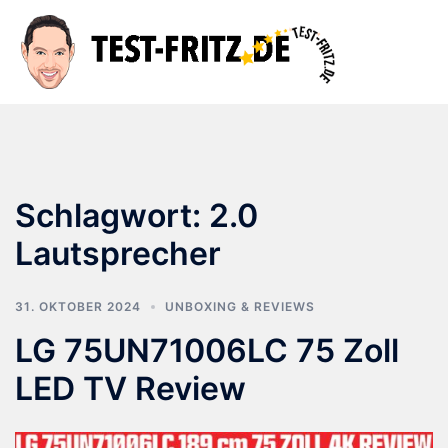
Zum
Inhalt
Suche
Men
springen
ums
Schlagwort:
2.0
Lautsprecher
31. OKTOBER 2024
UNBOXING & REVIEWS
LG 75UN71006LC 75 Zoll
LED TV Review