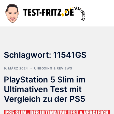
Zum
Inhalt
Suche
Men
springen
ums
Schlagwort:
11541GS
9. MÄRZ 2024
UNBOXING & REVIEWS
PlayStation 5 Slim im
Ultimativen Test mit
Vergleich zu der PS5