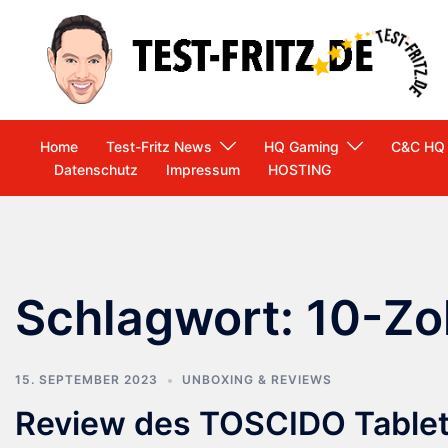
Zum
Inhalt
springen
Home
Test-Fritz News
HQ Gaming
C&C HQ
Datenschutz
Impressum
HOSTING
Schlagwort:
10-Zol
15. SEPTEMBER 2023
UNBOXING & REVIEWS
Review des TOSCIDO Tablet 1